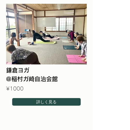
鎌倉ヨガ
@稲村ガ崎自治会館
¥1000
詳しく見る