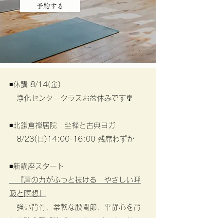
予約する
◾️休講 8/14(金)
浄化センタークラスお盆休みです🎐
◾️北鎌倉禅居院 坐禅と古典ヨガ
8/23(日)14:00-16:00 残席わずか
◾️新講座スタート ​
​ 『肩の力がふっと抜ける やさしい呼
吸と瞑想』
強い背骨、柔軟な股関節、平静心を育