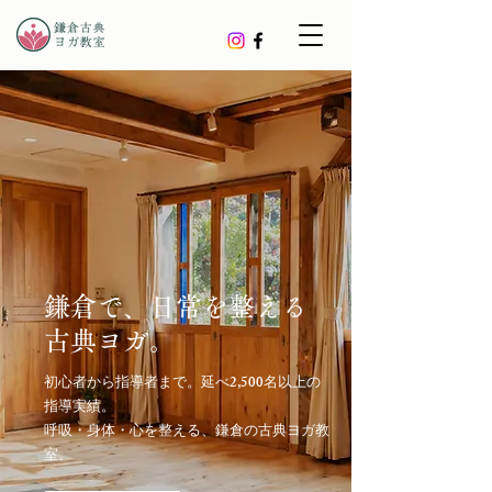
鎌倉で、日常を整える
古典ヨガ。
初心者から指導者まで。延べ2,500名以上の
指導実績。
呼吸・身体・心を整える、鎌倉の古典ヨガ教
室。