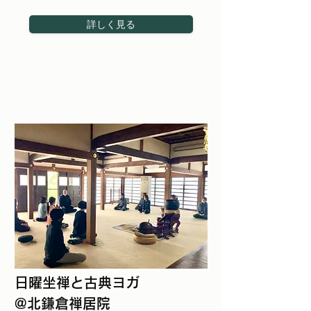
詳しく見る
日曜坐禅と古典ヨガ
@北鎌倉禅居院