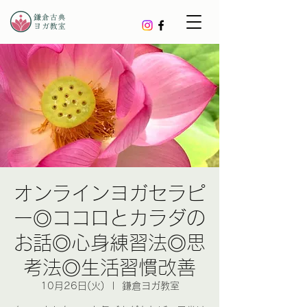
オンラインヨガセラピ
ー◎ココロとカラダの
お話◎心身練習法◎思
考法◎生活習慣改善
10月26日(火)
  |  
鎌倉ヨガ教室