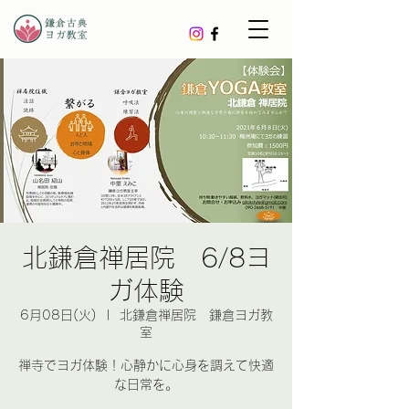
北鎌倉禅居院 6/8ヨ
ガ体験
6月08日(火)
  |  
北鎌倉禅居院 鎌倉ヨガ教
室
禅寺でヨガ体験！心静かに心身を調えて快適
な日常を。