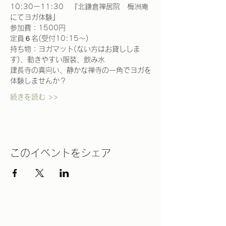
10:30ー11:30　『北鎌倉禅居院　梅洲庵
にてヨガ体験』
参加費：1500円
定員６名(受付10:15～)
持ち物：ヨガマット(ない方はお貸ししま
す)、動きやすい服装、飲み水
建長寺の真向い、静かな禅寺の一角でヨガを
体験しませんか？
続きを読む >>
このイベントをシェア