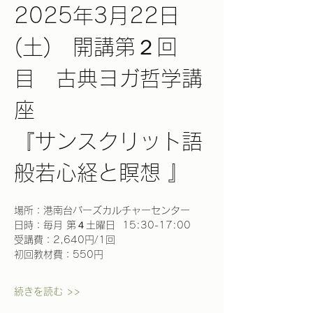
2025年3月22日
(土)　開講第２回
目　古典ヨガ哲学講
座
​『サンスクリット語
般若心経と瞑想 』
場所：港南台バーズカルチャーセンター
日時：毎月 第４土曜日  15:30-17:00 
受講費：2,640円/1回 
初回教材費：550円
続きを読む >>